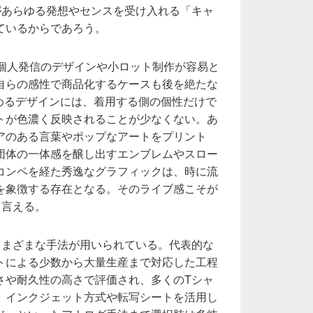
があらゆる発想やセンスを受け入れる「キャ
ているからであろう。
り個人発信のデザインや小ロット制作が容易と
自らの感性で商品化するケースも後を絶たな
込めるデザインには、着用する側の個性だけで
トが色濃く反映されることが少なくない。あ
アのある言葉やポップなアートをプリント
団体の一体感を醸し出すエンブレムやスロー
コンペを経た秀逸なグラフィックは、時に流
を象徴する存在となる。そのライブ感こそが
と言える。
さまざまな手法が用いられている。代表的な
トによる少数から大量生産まで対応した工程
さや耐久性の高さで評価され、多くのTシャ
、インクジェット方式や転写シートを活用し