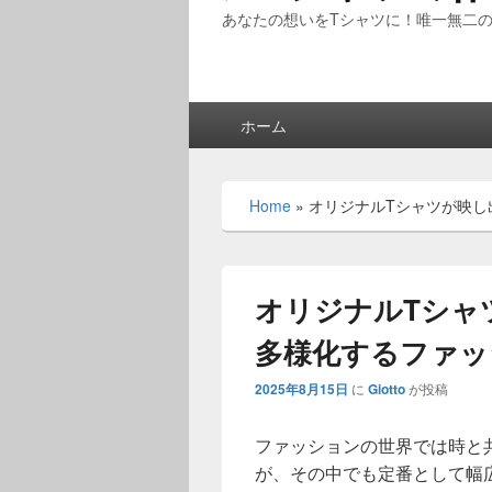
あなたの想いをTシャツに！唯一無二
メ
ホーム
イ
ン
メ
Home
»
オリジナルTシャツが映し
ニ
ュ
ー
オリジナルTシャ
多様化するファッ
2025年8月15日
に
Giotto
が投稿
ファッションの世界では時と
が、その中でも定番として幅