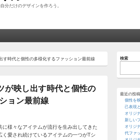
の自分だけのデザインを作ろう。
メ
検索
出す時代と個性の多様化するファッション最前線
イ
ン
サ
イ
ド
ツが映し出す時代と個性の
バ
ー
最近の投
ション最前線
ウ
個性を
ィ
己表現
ジ
オリジ
ェ
新しい
ッ
共に様々なアイテムが流行を生み出してきた
オリジ
ト
エ
代ファ
広く愛され続けているアイテムの一つがTシ
リ
オリジ