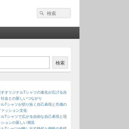
検
検
索:
索
検索
稿
映すオリジナルTシャツの進化が広げる自
と社会との新しいつながり
ナルTシャツが切り拓く自己表現と共感の
ファッション文化
ナルTシャツで広がる自由な自己表現と現
ッションの新しい潮流
ナルTシャツが映し出す時代と個性の多様