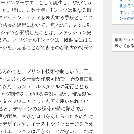
元来アンダーウエアとして誕生し、やがてカ
ア
化する
した。特にここ数十年、Tシャツは単なる服
オリジ
やアイデンティティを表現する手段として確
ンドの
の発展の過程において、無地のTシャツに独
Tシャツが登場したことは、ファッション史
える。 オリジナルTシャツは、既製品にはな
最近のコ
表示でき
ージを加えることができるのが最大の特長で
ろんのこと、プリント技術や刺しゅう加工、
ティあふれる一着が作成可能で、その自由度
てきた。カジュアルスタイルの流行ととも
シャツ制作を手がける事例も増え、部活動や
スタッフウエアとしても広く用いられてい
みると、デザインの多様化が特に顕著であ
胆な配色、大きなロゴをあしらったものだけ
たデザインや、イラストやメッセージをそえ
バリエーションは尽きることがない。これは