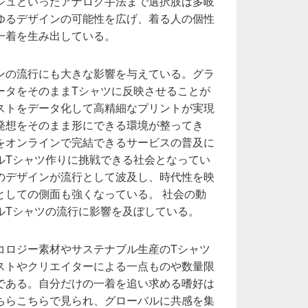
ジュといったアナログ手法まで選択肢は多岐
ゆるデザインの可能性を広げ、着る人の個性
一着を生み出している。
ンの流行にも大きな影響を与えている。グラ
ータをそのままTシャツに反映させることが
ストをデータ化して高精細なプリントが実現
発想をそのまま形にできる環境が整ってき
をオンラインで完結できるサービスの普及に
ルTシャツ作りに挑戦できる社会となってい
のデザインが流行として波及し、時代性を映
としての側面も強くなっている。 社会の動
ルTシャツの流行に影響を及ぼしている。
コロジー素材やサステナブル生産のTシャツ
ストやクリエイターによる一点ものや数量限
である。自分だけの一着を追い求める嗜好は
ちらこちらで見られ、グローバルに共感を集