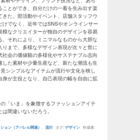
、素材やデザイン、プリント技法など、あら
ることができ、自分だけの一着を生み出す楽
てきた。部活動やイベント、店舗スタッフウ
だけでなく、近年ではSNSやオンラインサー
規模なクリエイターが独自のデザインを容易
る。それにより、ミニマルなものから大胆な
入りまで、多様なデザイン表現が次々と世に
代社会の価値観の多様化やサステナブル志向
慮した素材や少量生産など、新たな潮流も生
一見シンプルなアイテムが流行や文化を映し
自身が主役となり、自己表現の幅を自由に拡
。
会の「いま」を象徴するファッションアイテ
とは間違いないだろう。
ッション（アパレル関連）
、
流行
タグ:
デザイン
作成者: